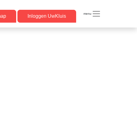
menu
imap
Inloggen UwKluis