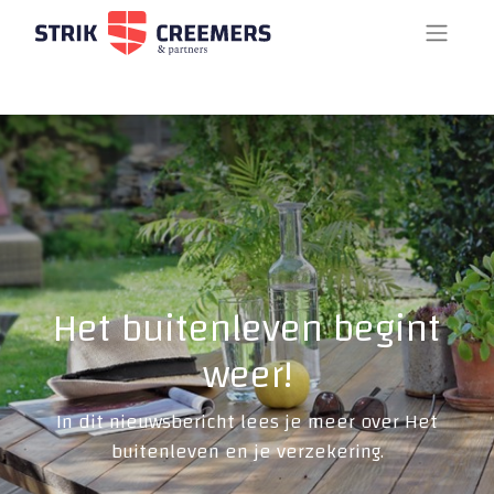
Het buitenleven begint
weer!
In dit nieuwsbericht lees je meer over Het
buitenleven en je verzekering.