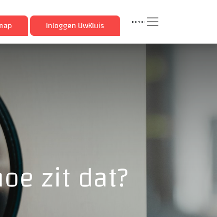
menu
imap
Inloggen UwKluis
oe zit dat?