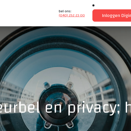
bel ons:
Inloggen Dig
(040) 252 23 00
urbel en privacy; h