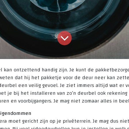
 kan ontzettend handig zijn. Je kunt de pakketbezorge
weten dat hij het pakketje voor de deur neer kan zett
eurbel een veilig gevoel. Je ziet immers altijd wat er v
et je bij het installeren van zo’n deurbel ook rekeni
uren en voorbijgangers. Je mag niet zomaar alles in bee
n eigendommen
a moet gericht zijn op je privéterrein. Je mag dus ni
men. Bij veel videodeurbellen kun je instellen in welk