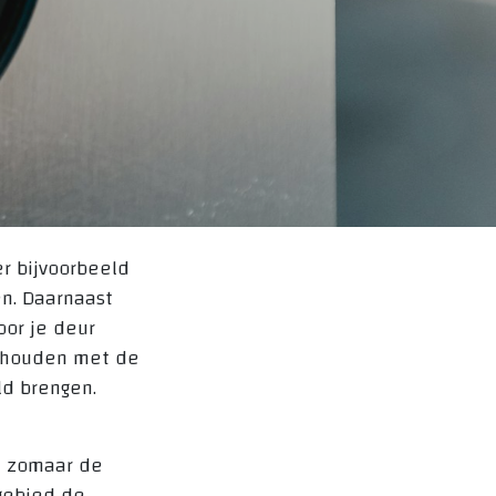
r bijvoorbeeld
en. Daarnaast
oor je deur
ng houden met de
ld brengen.
et zomaar de
 gebied de