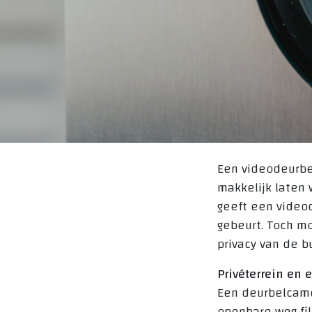
Een videodeurbel
makkelijk laten 
geeft een videod
gebeurt. Toch mo
privacy van de b
Privéterrein e
Een deurbelcamer
openbare weg fil