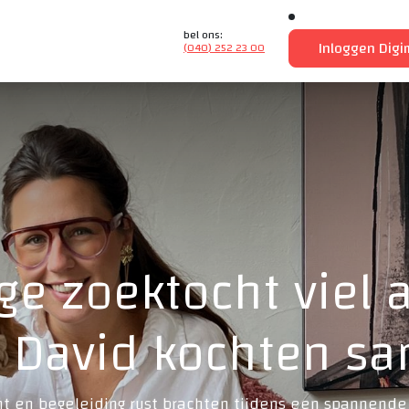
bel ons:
Inloggen Dig
(040) 252 23 00
e zoektocht viel a
en David kochten s
t en begeleiding rust brachten tijdens een spannende