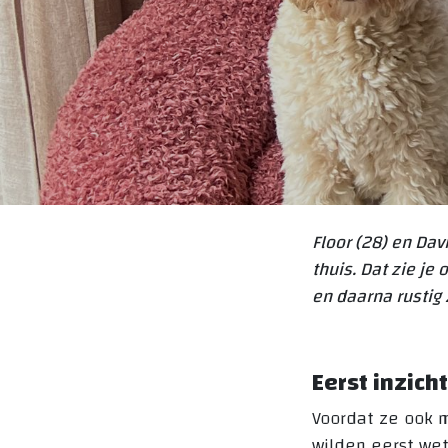
Floor (28) en Dav
thuis. Dat zie je
en daarna rustig
Eerst inzich
Voordat ze ook m
wilden eerst wet