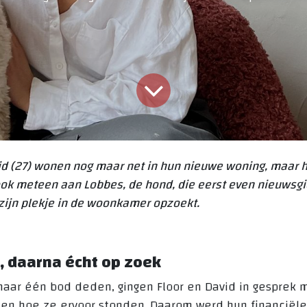
id (27) wonen nog maar net in hun nieuwe woning, maar he
 ook meteen aan Lobbes, de hond, die eerst even nieuwsgi
 zijn plekje in de woonkamer opzoekt.
t, daarna écht op zoek
aar één bod deden, gingen Floor en David in gesprek m
en hoe ze ervoor stonden. Daarom werd hun financiële 