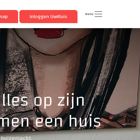
menu
imap
Inloggen UwKluis
lles op zijn
amen een huis
 huizenjacht.